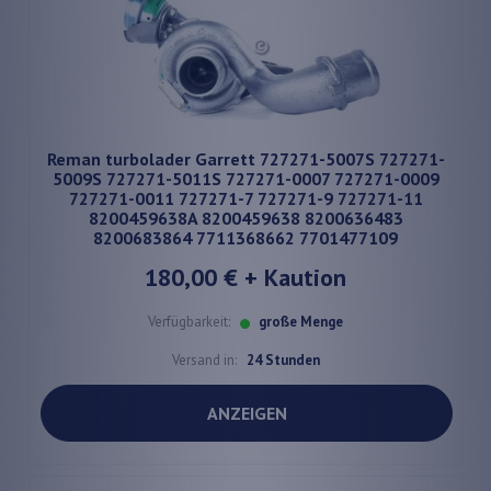
Reman turbolader Garrett 727271-5007S 727271-
5009S 727271-5011S 727271-0007 727271-0009
727271-0011 727271-7 727271-9 727271-11
8200459638A 8200459638 8200636483
8200683864 7711368662 7701477109
180,00 €
+ Kaution
Verfügbarkeit:
große Menge
Versand in:
24 Stunden
ANZEIGEN