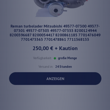
Reman turbolader Mitsubishi 49377-07300 49377-
07301 49377-07303 49377-07333 8200124944
8200396687 8200054417 8200861185 7701476049
7701475363 7701478861 7711368133
250,00 €
+ Kaution
Verfügbarkeit:
große Menge
Versand in:
24 Stunden
ANZEIGEN