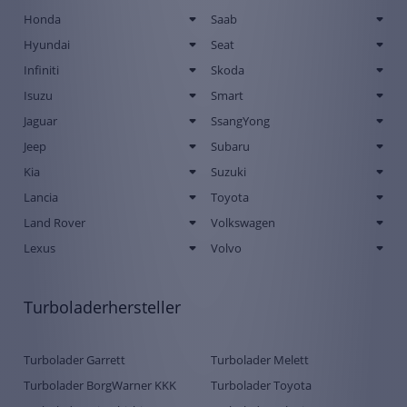
Honda
Saab
Hyundai
Seat
Infiniti
Skoda
Isuzu
Smart
Jaguar
SsangYong
Jeep
Subaru
Kia
Suzuki
Lancia
Toyota
Land Rover
Volkswagen
Lexus
Volvo
Turboladerhersteller
Turbolader Garrett
Turbolader Melett
Turbolader BorgWarner KKK
Turbolader Toyota