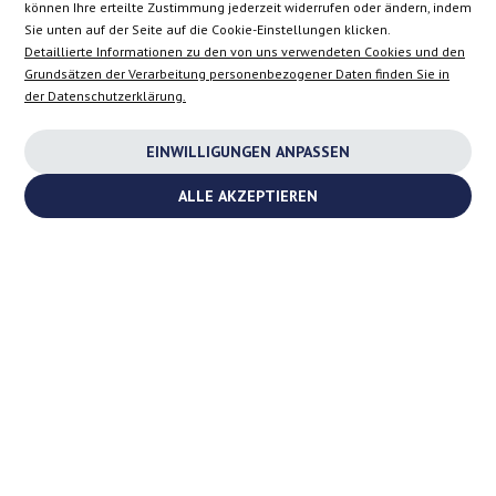
können Ihre erteilte Zustimmung jederzeit widerrufen oder ändern, indem
Sie unten auf der Seite auf die Cookie-Einstellungen klicken.
EN
Detaillierte Informationen zu den von uns verwendeten Cookies und den
Grundsätzen der Verarbeitung personenbezogener Daten finden Sie in
der Datenschutzerklärung.
INSTAGRAM
EINWILLIGUNGEN ANPASSEN
FACEBOOK
ALLE AKZEPTIEREN
YOUTUBE
2026 ©
TURBOCHARGES-SHOP.COM