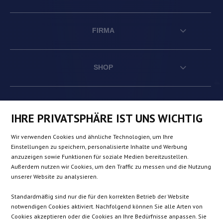
FIRMA
SHOP
AT
DE
FR
NL
IHRE PRIVATSPHÄRE IST UNS WICHTIG
Wir verwenden Cookies und ähnliche Technologien, um Ihre
BE
DK
IE
PL
Einstellungen zu speichern, personalisierte Inhalte und Werbung
anzuzeigen sowie Funktionen für soziale Medien bereitzustellen.
Außerdem nutzen wir Cookies, um den Traffic zu messen und die Nutzung
CZ
ES
IT
SE
unserer Website zu analysieren.
Standardmäßig sind nur die für den korrekten Betrieb der Website
notwendigen Cookies aktiviert. Nachfolgend können Sie alle Arten von
SK
Cookies akzeptieren oder die Cookies an Ihre Bedürfnisse anpassen. Sie