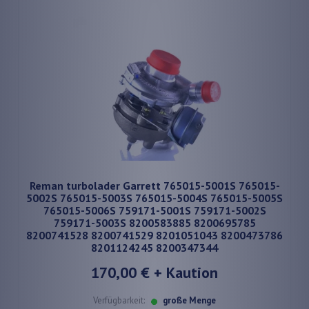
Reman turbolader Garrett 765015-5001S 765015-
5002S 765015-5003S 765015-5004S 765015-5005S
765015-5006S 759171-5001S 759171-5002S
759171-5003S 8200583885 8200695785
8200741528 8200741529 8201051043 8200473786
8201124245 8200347344
170,00 €
+ Kaution
Verfügbarkeit:
große Menge