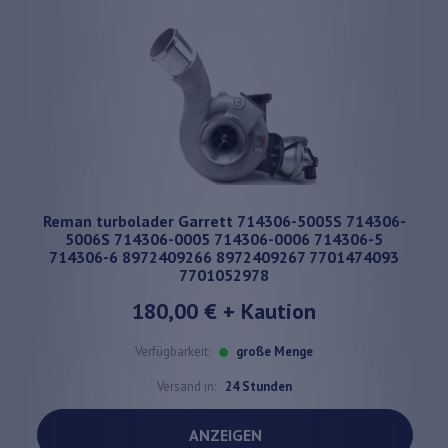
Reman turbolader Garrett 714306-5005S 714306-
5006S 714306-0005 714306-0006 714306-5
714306-6 8972409266 8972409267 7701474093
7701052978
180,00 €
+ Kaution
Verfügbarkeit:
große Menge
Versand in:
24 Stunden
ANZEIGEN