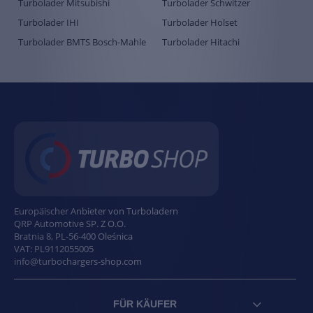
Turbolader Mitsubishi
Turbolader Schwitzer
Turbolader IHI
Turbolader Holset
Turbolader BMTS Bosch-Mahle
Turbolader Hitachi
Europäischer Anbieter von Turboladern
QRP Automotive SP. Z O.O.
Bratnia 8
,
PL
-
56-400
Oleśnica
VAT:
PL9112055005
info@turbochargers-shop.com
FÜR KÄUFER