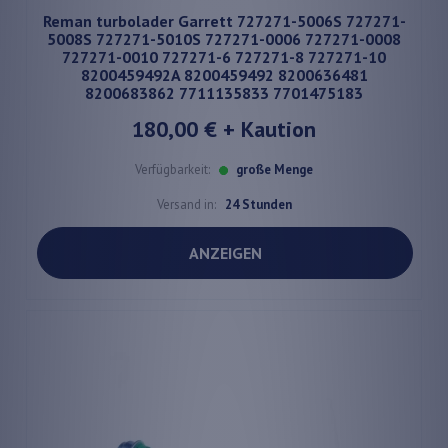
Reman turbolader Garrett 727271-5006S 727271-
5008S 727271-5010S 727271-0006 727271-0008
727271-0010 727271-6 727271-8 727271-10
8200459492A 8200459492 8200636481
8200683862 7711135833 7701475183
180,00 €
+ Kaution
Verfügbarkeit:
große Menge
Versand in:
24 Stunden
ANZEIGEN