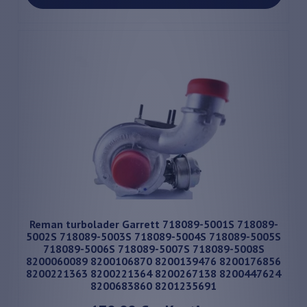
Reman turbolader Garrett 718089-5001S 718089-
5002S 718089-5003S 718089-5004S 718089-5005S
718089-5006S 718089-5007S 718089-5008S
8200060089 8200106870 8200139476 8200176856
8200221363 8200221364 8200267138 8200447624
8200683860 8201235691