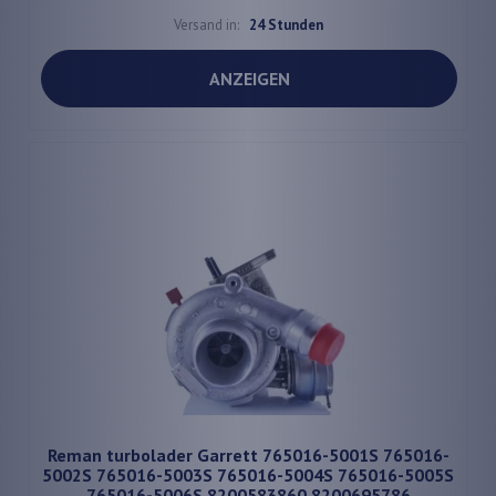
Versand in:
24 Stunden
ANZEIGEN
Reman turbolader Garrett 765016-5001S 765016-
5002S 765016-5003S 765016-5004S 765016-5005S
765016-5006S 8200583860 8200695786