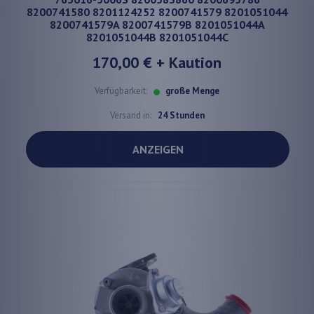
8200741580 8201124252 8200741579 8201051044
8200741579A 8200741579B 8201051044A
8201051044B 8201051044C
170,00 €
+ Kaution
Verfügbarkeit:
große Menge
Versand in:
24 Stunden
ANZEIGEN