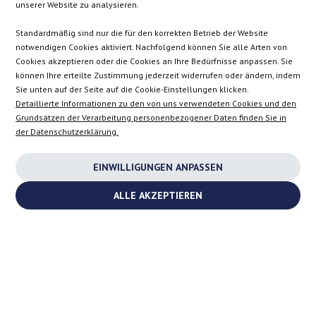
CZ
ES
IT
SE
unserer Website zu analysieren.
Standardmäßig sind nur die für den korrekten Betrieb der Website
notwendigen Cookies aktiviert. Nachfolgend können Sie alle Arten von
SK
Cookies akzeptieren oder die Cookies an Ihre Bedürfnisse anpassen. Sie
können Ihre erteilte Zustimmung jederzeit widerrufen oder ändern, indem
Sie unten auf der Seite auf die Cookie-Einstellungen klicken.
EN
Detaillierte Informationen zu den von uns verwendeten Cookies und den
Grundsätzen der Verarbeitung personenbezogener Daten finden Sie in
der Datenschutzerklärung.
INSTAGRAM
EINWILLIGUNGEN ANPASSEN
FACEBOOK
ALLE AKZEPTIEREN
YOUTUBE
2026 ©
TURBOCHARGES-SHOP.COM