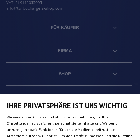
VAT:
PL9112055005
info@turbochargers-shop.com
FÜR KÄUFER
FIRMA
SHOP
AT
DE
FR
NL
IHRE PRIVATSPHÄRE IST UNS WICHTIG
Wir verwenden Cookies und ähnliche Technologien, um Ihre
BE
DK
IE
PL
Einstellungen zu speichern, personalisierte Inhalte und Werbung
anzuzeigen sowie Funktionen für soziale Medien bereitzustellen.
Außerdem nutzen wir Cookies, um den Traffic zu messen und die Nutzung