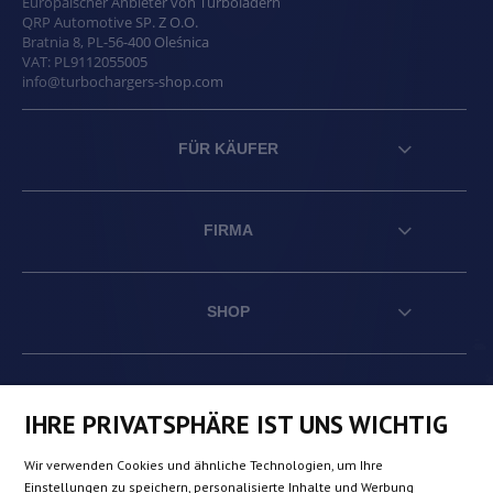
Europäischer Anbieter von Turboladern
QRP Automotive SP. Z O.O.
Bratnia 8
,
PL
-
56-400
Oleśnica
VAT:
PL9112055005
info@turbochargers-shop.com
FÜR KÄUFER
FIRMA
SHOP
AT
DE
FR
NL
IHRE PRIVATSPHÄRE IST UNS WICHTIG
Wir verwenden Cookies und ähnliche Technologien, um Ihre
BE
DK
IE
PL
Einstellungen zu speichern, personalisierte Inhalte und Werbung