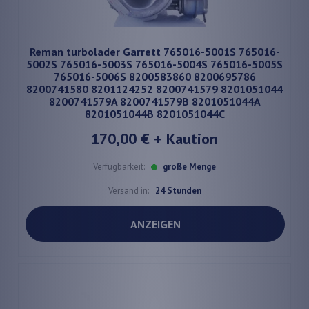
Reman turbolader Garrett 765016-5001S 765016-
5002S 765016-5003S 765016-5004S 765016-5005S
765016-5006S 8200583860 8200695786
8200741580 8201124252 8200741579 8201051044
8200741579A 8200741579B 8201051044A
8201051044B 8201051044C
170,00 €
+ Kaution
Verfügbarkeit:
große Menge
Versand in:
24 Stunden
ANZEIGEN