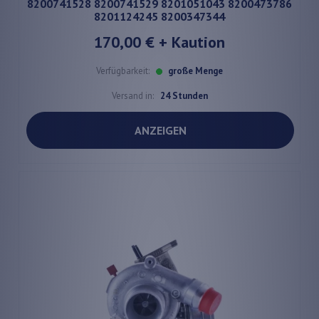
8200741528 8200741529 8201051043 8200473786
8201124245 8200347344
170,00 €
+ Kaution
Verfügbarkeit:
große Menge
Versand in:
24 Stunden
ANZEIGEN