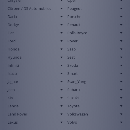
Chrysler
Opel
Citroen / DS Automobiles
Peugeot
Dacia
Porsche
Dodge
Renault
Fiat
Rolls-Royce
Ford
Rover
Honda
Saab
Hyundai
Seat
Infiniti
Skoda
Isuzu
Smart
Jaguar
SsangYong
Jeep
Subaru
Kia
Suzuki
Lancia
Toyota
Land Rover
Volkswagen
Lexus
Volvo