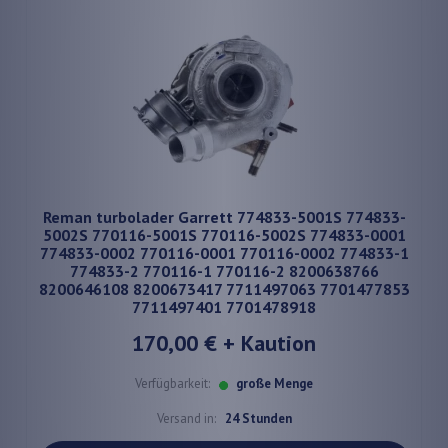
Reman turbolader Garrett 774833-5001S 774833-
5002S 770116-5001S 770116-5002S 774833-0001
774833-0002 770116-0001 770116-0002 774833-1
774833-2 770116-1 770116-2 8200638766
8200646108 8200673417 7711497063 7701477853
7711497401 7701478918
170,00 €
+ Kaution
Verfügbarkeit:
große Menge
Versand in:
24 Stunden