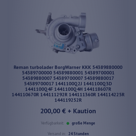
Reman turbolader BorgWarner KKK 54389880000
54389700000 54389880001 54389700001
54389880007 54389700007 54389880017
54389700017 1441100Q2J 1441100Q3D
1441100Q4F 1441100Q4H 144118607R
144110670R 144111292R 144111360R 144114225R
144119252R
200,00 €
+ Kaution
Verfügbarkeit:
große Menge
Versand in:
24 Stunden