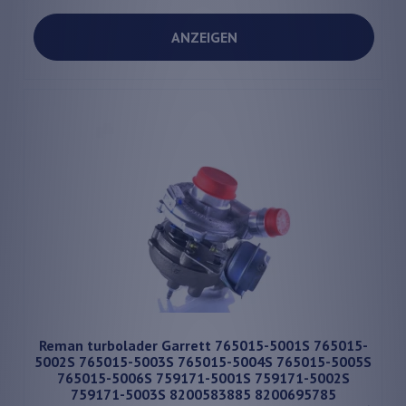
ANZEIGEN
Reman turbolader Garrett 765015-5001S 765015-
5002S 765015-5003S 765015-5004S 765015-5005S
765015-5006S 759171-5001S 759171-5002S
759171-5003S 8200583885 8200695785