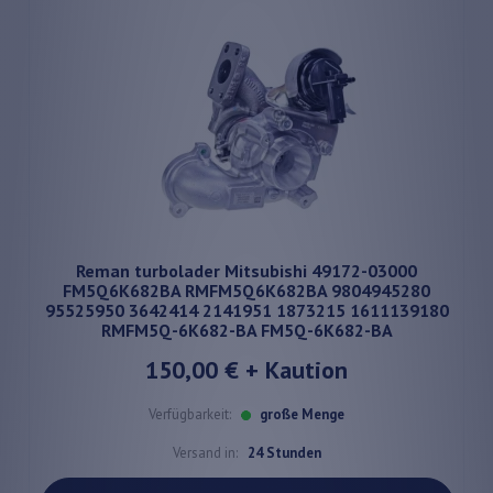
Reman turbolader Mitsubishi 49172-03000
FM5Q6K682BA RMFM5Q6K682BA 9804945280
95525950 3642414 2141951 1873215 1611139180
RMFM5Q-6K682-BA FM5Q-6K682-BA
150,00 €
+ Kaution
Verfügbarkeit:
große Menge
Versand in:
24 Stunden