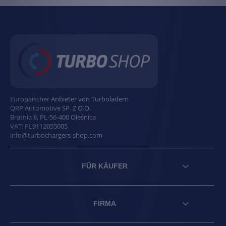
Europäischer Anbieter von Turboladern
QRP Automotive SP. Z O.O.
Bratnia 8
,
PL
-
56-400
Oleśnica
VAT:
PL9112055005
info@turbochargers-shop.com
FÜR KÄUFER
FIRMA